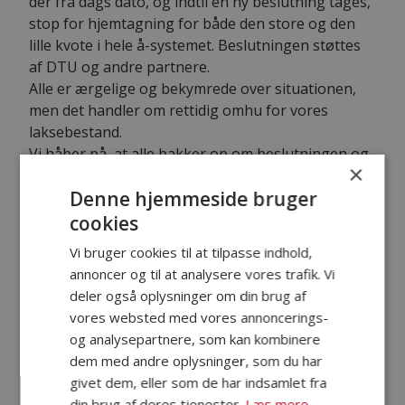
der fra dags dato, og indtil en ny beslutning tages,
stop for hjemtagning for både den store og den
lille kvote i hele å-systemet. Beslutningen støttes
af DTU og andre partnere.
Alle er ærgelige og bekymrede over situationen,
men det handler om rettidig omhu for vores
laksebestand.
Vi håber på, at alle bakker op om beslutningen og
×
sætter sig ind i håndteringen af laks der
Denne hjemmeside bruger
skal genudsættes.
Vi gør også opmærksomme på at laks skal fightes
cookies
hurtigt og genudsættes skånsomt. Du kan læse
Vi bruger cookies til at tilpasse indhold,
mere om retningslinjerne for genudsætning på
annoncer og til at analysere vores trafik. Vi
denne side
deler også oplysninger om din brug af
https://www.bredeaa.dk/forside/fangster-og-
vores websted med vores annoncerings-
indberetning/anbefalinger-ved-genudsaetning-af-
og analysepartnere, som kan kombinere
laks-og-oerred
dem med andre oplysninger, som du har
https://www.bredeaa.dk/forside/fangster-og-
givet dem, eller som de har indsamlet fra
indberetning/nuetzliche-hinveise-fuer-catch-
din brug af deres tjenester.
Læs mere