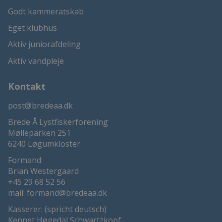
Godt kammeratskab
Eget klubhus
Aktiv juniorafdeling
Aktiv vandpleje
Kontakt
post@bredeaa.dk
Brede Å Lystfiskerforening
Mølleparken 251
6240 Løgumkloster
Formand:
Brian Westergaard
+45 29 68 52 56
mail:
formand@bredeaa.dk
Kasserer: (spricht deutsch)
Kennet Høgedal Schwartzkopf