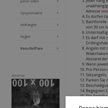
Jeder Fang 
Junior siden
keyboard_arrow_right
unabhängig 
Adresse
www
Opsynsmænd
keyboard_arrow_right
Es dürfen tä
Bachforelle
Vedtægter
keyboard_arrow_right
von 30 cm n
Untermaßige
Regler
keyboard_arrow_right
Es darf mit 
Drillingshak
Angeln mit 
Vorschriften
keyboard_arrow_right
Widerhaken 
Abstand der
Wenn jeweil
Pro Person 
Setzangeln,
Annonce
Parken Sie n
Beschädigun
Begegnen Sie
Die Angelkar
Die gefange
Sportangler
Denne hjem