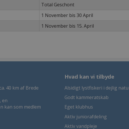
Total Geschont
1 November bis 30 April
1 November bis 15. April
Hvad kan vi tilbyde
ca. 40 km af Brede
Alsidigt lystfiskeri i dejlig natu
Godt kammeratskab
, en
Man kan som medlem
Eget klubhus
Aktiv juniorafdeling
Aktiv vandpleje