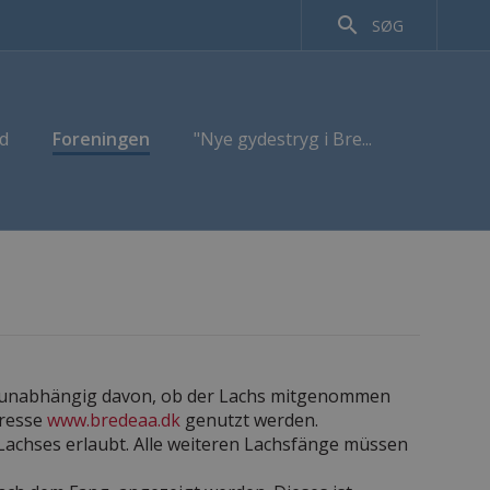
search
SØG
d
Foreningen
"Nye gydestryg i Bre...
s, unabhängig davon, ob der Lachs mitgenommen
resse
www.bredeaa.dk
genutzt werden.
Lachses erlaubt. Alle weiteren Lachsfänge müssen