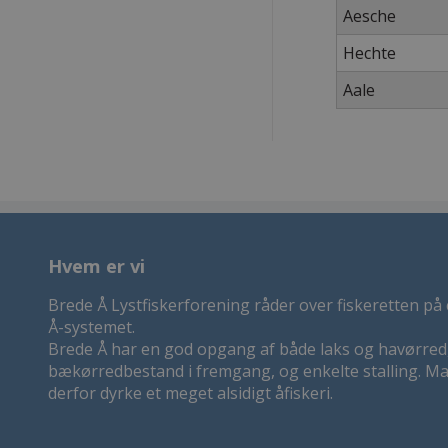
Aesche
Hechte
Aale
Hvem er vi
Brede Å Lystfiskerforening råder over fiskeretten på 
Å-systemet.
Brede Å har en god opgang af både laks og havørred
bækørredbestand i fremgang, og enkelte stalling. 
derfor dyrke et meget alsidigt åfiskeri.