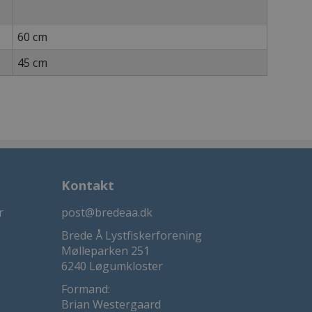
60 cm
45 cm
Kontakt
r
post@bredeaa.dk
Brede Å Lystfiskerforening
Mølleparken 251
6240 Løgumkloster
Formand:
Brian Westergaard