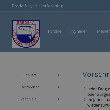
Brede Å Lystfiskerforening
Forside
Nyheder
Medlem
Vorschr
Klubhuset
keyboard_arrow_right
Bestyrelsen
keyboard_arrow_right
Jeder Fang 
oder ausges
Vandpleje
keyboard_arrow_right
Im Jahr ist
wieder zurü